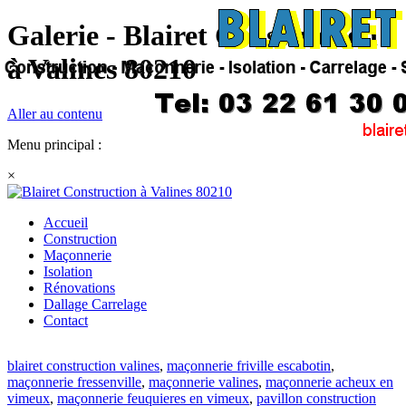
Galerie - Blairet Construction
à Valines 80210
Aller au contenu
Menu principal :
×
Accueil
Construction
Maçonnerie
Isolation
Rénovations
Dallage Carrelage
Contact
blairet construction valines
,
maçonnerie friville escabotin
,
maçonnerie fressenville
,
maçonnerie valines
,
maçonnerie acheux en
vimeux
,
maçonnerie feuquieres en vimeux
,
pavillon construction