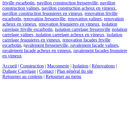
friville escarbotin
,
pavillon construction fressenville
,
pavillon
construction valines
,
pavillon construction acheux en vimeux
,
pavillon construction feuquieres en vimeux
,
renovation friville
escarbotin,
renovation fressenville
,
renovation valines
,
renovation
acheux en vimeux
,
renovation feuquieres en vimeux
,
isolation
carrelage friville escarbotin
,
isolation carrelage fressenville
isolation
carrelage valines,
isolation carrelage acheux en vimeux,
isolation
carrelage feuquieres en vimeux
,
renovation façades friville
escarbotin
, r
avalement fresseneville
,
ravalement façade valines
,
ravalement facade acheux en vimeux
,
ravalement facades feuquiere
en vimeux
Accueil
|
Construction
|
Maçonnerie
|
Isolation
|
Rénovations
|
Dallage Carrelage
|
Contact
|
Plan général du site
Retourner au contenu
|
Retourner au menu